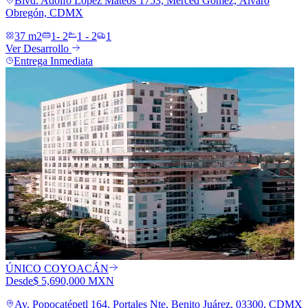
Blvd. Adolfo López Mateos 1753, Merced Gómez, Álvaro
Obregón, CDMX
37 m2
1- 2
1 - 2
1
Ver Desarrollo
Entrega Inmediata
ÚNICO COYOACÁN
Desde
$ 5,690,000 MXN
Av. Popocatépetl 164, Portales Nte, Benito Juárez, 03300, CDMX