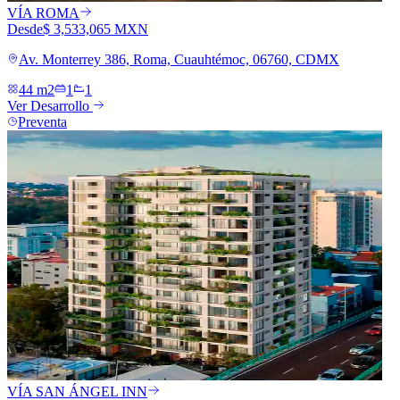
VÍA ROMA
Desde
$ 3,533,065 MXN
Av. Monterrey 386, Roma, Cuauhtémoc, 06760, CDMX
44 m2
1
1
Ver Desarrollo
Preventa
VÍA SAN ÁNGEL INN