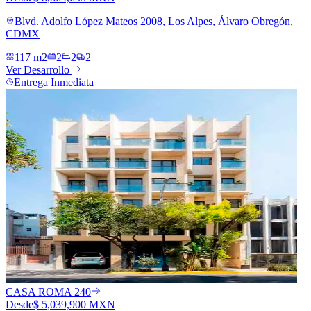
Blvd. Adolfo López Mateos 2008, Los Alpes, Álvaro Obregón,
CDMX
117 m2
2
2
2
Ver Desarrollo
Entrega Inmediata
CASA ROMA 240
Desde
$ 5,039,900 MXN