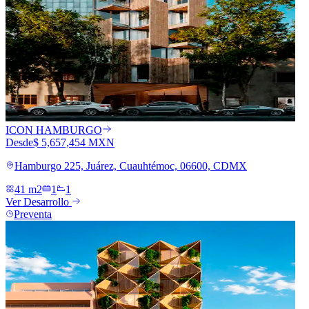
ICON HAMBURGO
Desde
$ 5,657,454 MXN
Hamburgo 225, Juárez, Cuauhtémoc, 06600, CDMX
41 m2
1
1
Ver Desarrollo
Preventa