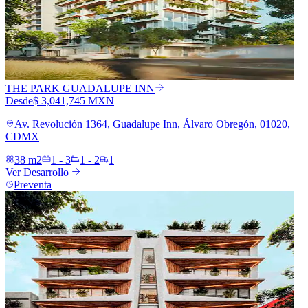
THE PARK GUADALUPE INN
Desde
$ 3,041,745 MXN
Av. Revolución 1364, Guadalupe Inn, Álvaro Obregón, 01020,
CDMX
38 m2
1 - 3
1 - 2
1
Ver Desarrollo
Preventa