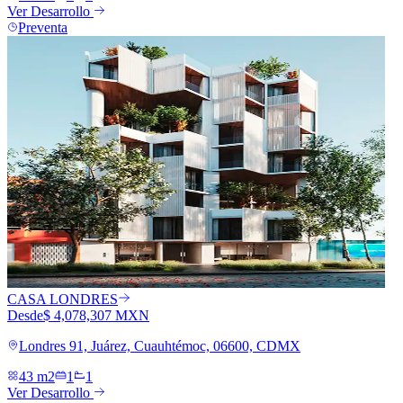
Ver Desarrollo
Preventa
CASA LONDRES
Desde
$ 4,078,307 MXN
Londres 91, Juárez, Cuauhtémoc, 06600, CDMX
43 m2
1
1
Ver Desarrollo