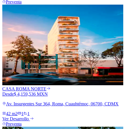
Preventa
CASA ROMA NORTE
Desde
$ 4,159,536 MXN
Av. Insurgentes Sur 364, Roma, Cuauhtémoc, 06700, CDMX
42 m2
1
1
Ver Desarrollo
Preventa