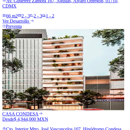
Av. Gutiérrez Zamora 167, Águilas, Álvaro Obregón, 01710,
CDMX
66 m2
2 - 3
2 - 3
1 - 2
Ver Desarrollo
Preventa
CASA CONDESA
Desde
$ 4,944,000 MXN
Cto. Interior Mtro. José Vasconcelos 107, Hipódromo Condesa,