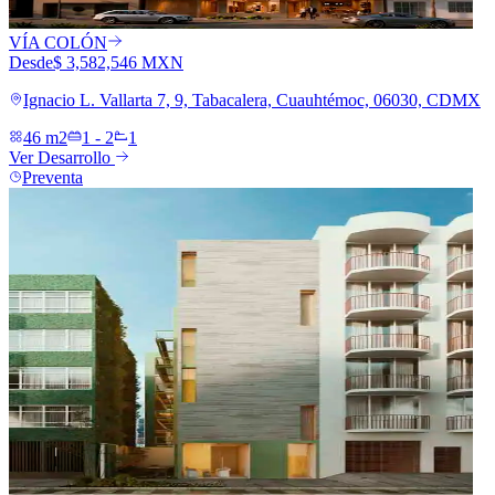
VÍA COLÓN
Desde
$ 3,582,546 MXN
Ignacio L. Vallarta 7, 9, Tabacalera, Cuauhtémoc, 06030, CDMX
46 m2
1 - 2
1
Ver Desarrollo
Preventa