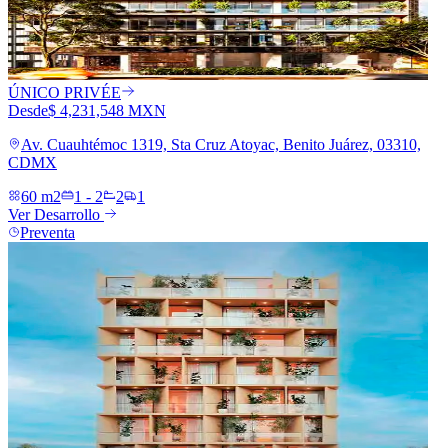
ÚNICO PRIVÉE
Desde
$ 4,231,548 MXN
Av. Cuauhtémoc 1319, Sta Cruz Atoyac, Benito Juárez, 03310,
CDMX
60 m2
1 - 2
2
1
Ver Desarrollo
Preventa