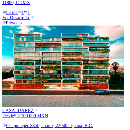
11800, CDMX
53 m2
1
1
Ver Desarrollo
Preventa
CASA JUÁREZ
Desde
$ 5,700,000 MXN
Chapultepec 8350, Juárez, 22040 Tijuana, B.C.