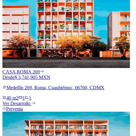
CASA ROMA 269
Desde
$ 3,741,905 MXN
Medellín 269, Roma, Cuauhtémoc, 06760, CDMX
40 m2
1
1
Ver Desarrollo
Preventa