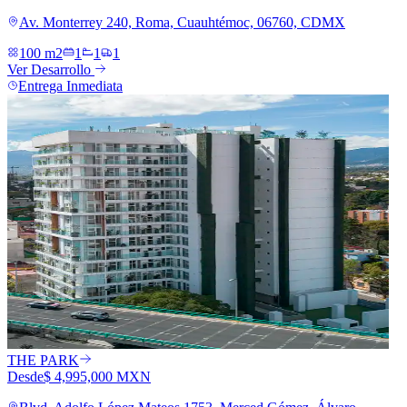
Av. Monterrey 240, Roma, Cuauhtémoc, 06760, CDMX
100 m2
1
1
1
Ver Desarrollo
Entrega Inmediata
THE PARK
Desde
$ 4,995,000 MXN