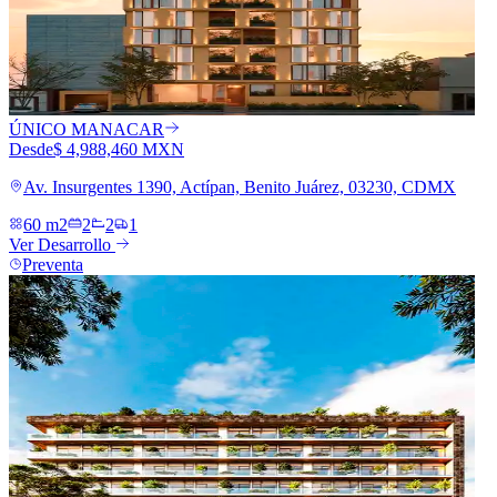
ÚNICO MANACAR
Desde
$ 4,988,460 MXN
Av. Insurgentes 1390, Actípan, Benito Juárez, 03230, CDMX
60 m2
2
2
1
Ver Desarrollo
Preventa