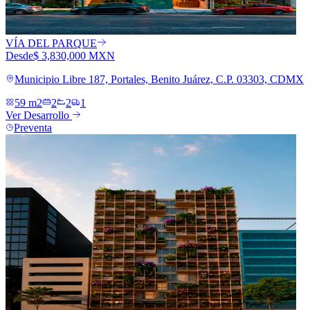
VÍA DEL PARQUE
Desde
$ 3,830,000 MXN
Municipio Libre 187, Portales, Benito Juárez, C.P. 03303, CDMX
59 m2
2
2
1
Ver Desarrollo
Preventa