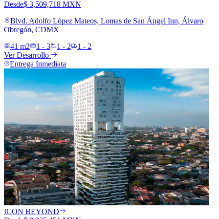
Desde
$ 3,509,718 MXN
Blvd. Adolfo López Mateos, Lomas de San Ángel Inn, Álvaro
Obregón, CDMX
41 m2
1 - 3
1 - 2
1 - 2
Ver Desarrollo
Entrega Inmediata
ICON BEYOND