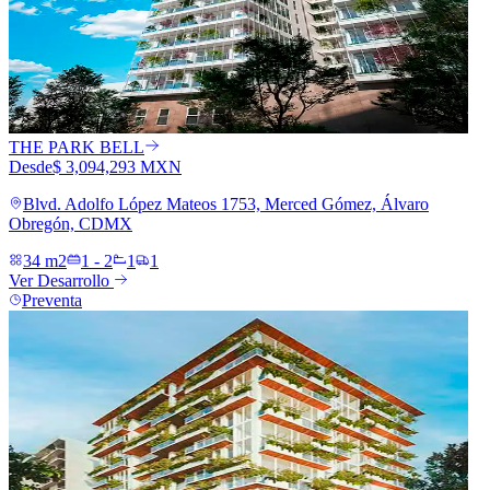
THE PARK BELL
Desde
$ 3,094,293 MXN
Blvd. Adolfo López Mateos 1753, Merced Gómez, Álvaro
Obregón, CDMX
34 m2
1 - 2
1
1
Ver Desarrollo
Preventa