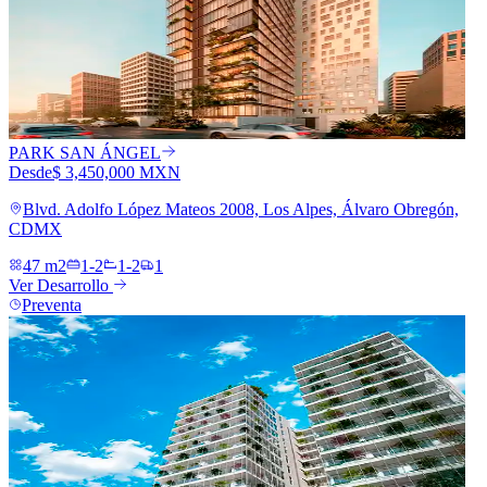
PARK SAN ÁNGEL
Desde
$ 3,450,000 MXN
Blvd. Adolfo López Mateos 2008, Los Alpes, Álvaro Obregón,
CDMX
47 m2
1-2
1-2
1
Ver Desarrollo
Preventa