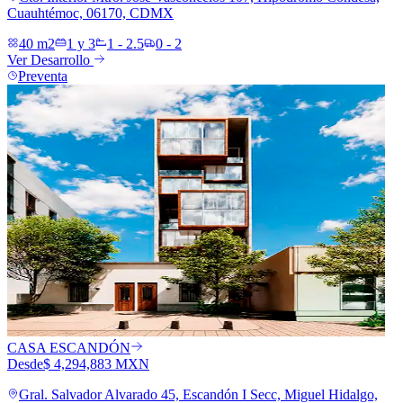
Cuauhtémoc, 06170, CDMX
40 m2
1 y 3
1 - 2.5
0 - 2
Ver Desarrollo
Preventa
CASA ESCANDÓN
Desde
$ 4,294,883 MXN
Gral. Salvador Alvarado 45, Escandón I Secc, Miguel Hidalgo,