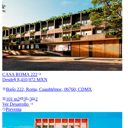
CASA ROMA 222
Desde
$ 8,410,972 MXN
Bajío 222, Roma, Cuauhtémoc, 06760, CDMX
101 m2
3
3
2
Ver Desarrollo
Preventa