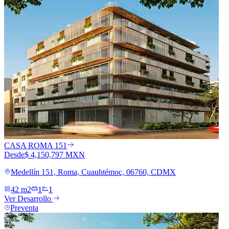
CASA ROMA 151
Desde
$ 4,150,797 MXN
Medellín 151, Roma, Cuauhtémoc, 06760, CDMX
42 m2
1
1
Ver Desarrollo
Preventa