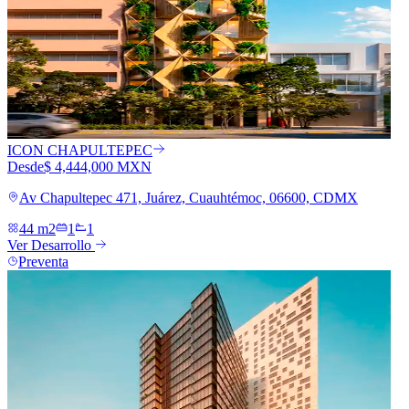
ICON CHAPULTEPEC
Desde
$ 4,444,000 MXN
Av Chapultepec 471, Juárez, Cuauhtémoc, 06600, CDMX
44 m2
1
1
Ver Desarrollo
Preventa