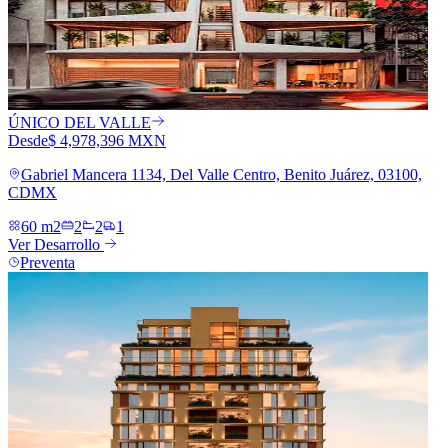
ÚNICO DEL VALLE
Desde
$ 4,978,396 MXN
Gabriel Mancera 1134, Del Valle Centro, Benito Juárez, 03100,
CDMX
60 m2
2
2
1
Ver Desarrollo
Preventa