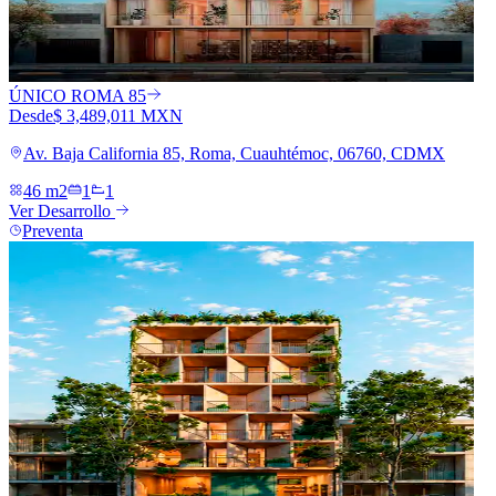
ÚNICO ROMA 85
Desde
$ 3,489,011 MXN
Av. Baja California 85, Roma, Cuauhtémoc, 06760, CDMX
46 m2
1
1
Ver Desarrollo
Preventa