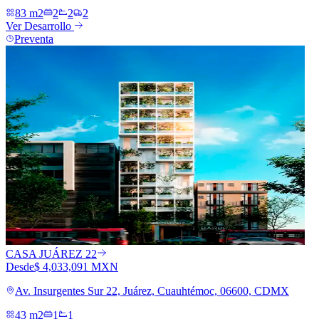
83 m2
2
2
2
Ver Desarrollo
Preventa
CASA JUÁREZ 22
Desde
$ 4,033,091 MXN
Av. Insurgentes Sur 22, Juárez, Cuauhtémoc, 06600, CDMX
43 m2
1
1