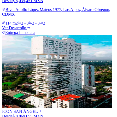
Desde
$ 8,035,451 MXN
Blvd. Adolfo López Mateos 1977, Los Alpes, Álvaro Obregón,
CDMX
114 m2
2 - 3
2 - 3
2
Ver Desarrollo
Entrega Inmediata
ICON SAN ÁNGEL
Desde
$ 8,869,655 MXN