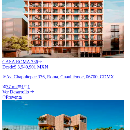
CASA ROMA 336
Desde
$ 3,940,901 MXN
Av. Chapultepec 336, Roma, Cuauhtémoc, 06700, CDMX
37 m2
1
1
Ver Desarrollo
Preventa