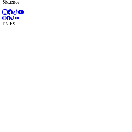
Síguenos
EN
|
ES